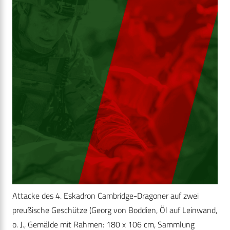
Attacke des 4. Eskadron Cambridge-Dragoner auf zwei
preußische Geschütze (Georg von Boddien, Öl auf Leinwand,
o. J., Gemälde mit Rahmen: 180 x 106 cm, Sammlung