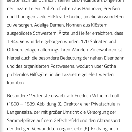
setzte nach der Schlacht seinen Leibmedikus als Dirigenten
der Lazarette ein. Auf Zuruf eilten aus Hannover, Preußen
und Thüringen zivile Hilfskräfte herbei, um die Verwundeten
zu versorgen. Adelige Damen, Nonnen aus Klöstern,
ausgebildete Schwestern, Ärzte und Helfer erreichten, dass
1 344 Verwundete geborgen wurden. 170 Soldaten und
Offiziere erlagen allerdings ihren Wunden. Zu erwähnen ist
hierbei auch die besondere Bedeutung der nahen Eisenbahn
und des organisierten Postwesens, wodurch über Gotha
problemlos Hilfsgüter in die Lazarette geliefert werden
konnten.
Besondere Verdienste erwarb sich Friedrich Wilhelm Looff
(1808 – 1889, Abbildung 3), Direktor einer Privatschule in
Langensalza, der mit großer Umsicht die Versorgung der
Sammelplätze auf dem Gefechtsfeld und den Abtransport
der dortigen Verwundeten organisierte [6]. Er drang auch