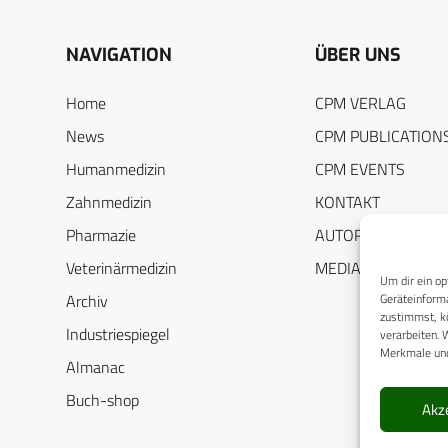
NAVIGATION
ÜBER UNS
Home
CPM VERLAG
News
CPM PUBLICATION
Humanmedizin
CPM EVENTS
Zahnmedizin
KONTAKT
Pharmazie
AUTORENHINWEIS
Veterinärmedizin
MEDIADATEN
Um dir ein op
Geräteinforma
Archiv
zustimmst, kö
Industriespiegel
verarbeiten. 
Merkmale und
Almanac
Buch-shop
Akz