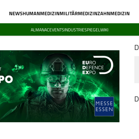
NEWS
HUMANMEDIZIN
MILITÄRMEDIZIN
ZAHNMEDIZIN
ALMANAC
EVENTS
INDUSTRIESPIEGEL
WIKI
D
D