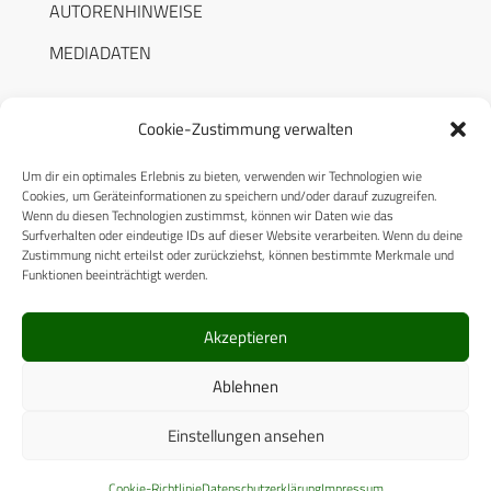
AUTORENHINWEISE
MEDIADATEN
Cookie-Zustimmung verwalten
Um dir ein optimales Erlebnis zu bieten, verwenden wir Technologien wie
RECHTLICHES
Cookies, um Geräteinformationen zu speichern und/oder darauf zuzugreifen.
Wenn du diesen Technologien zustimmst, können wir Daten wie das
Surfverhalten oder eindeutige IDs auf dieser Website verarbeiten. Wenn du deine
Datenschutzerklärung
Zustimmung nicht erteilst oder zurückziehst, können bestimmte Merkmale und
Funktionen beeinträchtigt werden.
Cookie-Richtlinie (EU)
AGB
Akzeptieren
Compliance
Ablehnen
Impressum
Einstellungen ansehen
© 2025 CPM GmbH – Alle Rechte vorbehalten
Cookie-Richtlinie
Datenschutzerklärung
Impressum