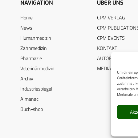
NAVIGATION
ÜBER UNS
Home
CPM VERLAG
News
CPM PUBLICATION
Humanmedizin
CPM EVENTS
Zahnmedizin
KONTAKT
Pharmazie
AUTORENHINWEIS
Veterinärmedizin
MEDIADATEN
Um dir ein op
Geräteinforma
Archiv
zustimmst, kö
Industriespiegel
verarbeiten. 
Merkmale und
Almanac
Buch-shop
Akz