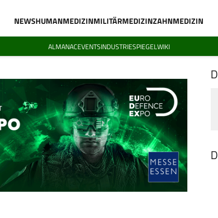
NEWS
HUMANMEDIZIN
MILITÄRMEDIZIN
ZAHNMEDIZIN
ALMANAC
EVENTS
INDUSTRIESPIEGEL
WIKI
D
D