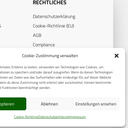
RECHTLICHES
Datenschutzerklärung
S
Cookie-Richtlinie (EU)
AGB
Compliance
E
Impressum
Cookie-Zustimmung verwalten
timales Erlebnis zu bieten, verwenden wir Technologien wie Cookies, um
tionen zu speichern und/oder darauf zuzugreifen. Wenn du diesen Technologien
nnen wir Daten wie das Surfverhalten oder eindeutige IDs auf dieser Website
Wenn du deine Zustimmung nicht erteilst oder zurückziehst, können bestimmte
 Funktionen beeinträchtigt werden.
eptieren
Ablehnen
Einstellungen ansehen
Cookie-Richtlinie
Datenschutzerklärung
Impressum
© 2025 CPM GmbH – Alle Rechte vorbehalten