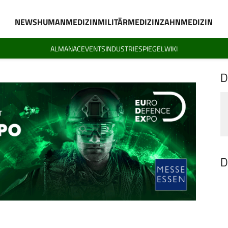
NEWS
HUMANMEDIZIN
MILITÄRMEDIZIN
ZAHNMEDIZIN
ALMANAC
EVENTS
INDUSTRIESPIEGEL
WIKI
D
D