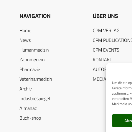
NAVIGATION
ÜBER UNS
Home
CPM VERLAG
News
CPM PUBLICATION
Humanmedizin
CPM EVENTS
Zahnmedizin
KONTAKT
Pharmazie
AUTORENHINWEIS
Veterinärmedizin
MEDIADATEN
Um dir ein op
Geräteinforma
Archiv
zustimmst, kö
Industriespiegel
verarbeiten. 
Merkmale und
Almanac
Buch-shop
Akz