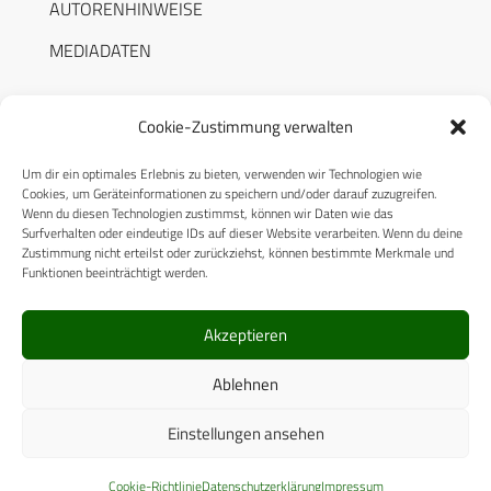
AUTORENHINWEISE
MEDIADATEN
Cookie-Zustimmung verwalten
Um dir ein optimales Erlebnis zu bieten, verwenden wir Technologien wie
RECHTLICHES
Cookies, um Geräteinformationen zu speichern und/oder darauf zuzugreifen.
Wenn du diesen Technologien zustimmst, können wir Daten wie das
Surfverhalten oder eindeutige IDs auf dieser Website verarbeiten. Wenn du deine
Datenschutzerklärung
Zustimmung nicht erteilst oder zurückziehst, können bestimmte Merkmale und
Funktionen beeinträchtigt werden.
Cookie-Richtlinie (EU)
AGB
Akzeptieren
Compliance
Ablehnen
Impressum
Einstellungen ansehen
© 2025 CPM GmbH – Alle Rechte vorbehalten
Cookie-Richtlinie
Datenschutzerklärung
Impressum