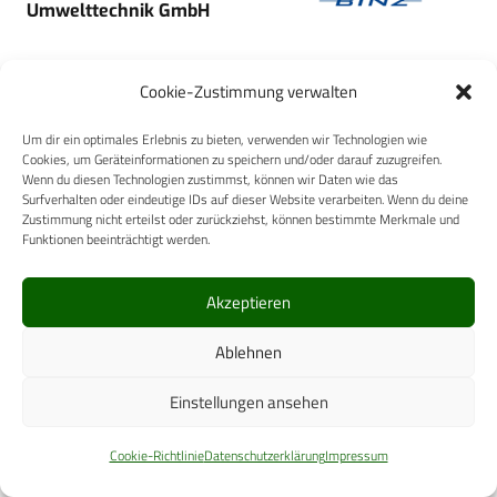
Umwelttechnik GmbH
Cookie-Zustimmung verwalten
Um dir ein optimales Erlebnis zu bieten, verwenden wir Technologien wie
WEHRMEDIZIN &
Cookies, um Geräteinformationen zu speichern und/oder darauf zuzugreifen.
WEHRPHARMAZIE
Wenn du diesen Technologien zustimmst, können wir Daten wie das
Surfverhalten oder eindeutige IDs auf dieser Website verarbeiten. Wenn du deine
Zustimmung nicht erteilst oder zurückziehst, können bestimmte Merkmale und
Funktionen beeinträchtigt werden.
Akzeptieren
AbbVie Deutschland GmbH &
Co. KG
Ablehnen
Einstellungen ansehen
Cookie-Richtlinie
Datenschutzerklärung
Impressum
Homviora GmbH & Co. KG