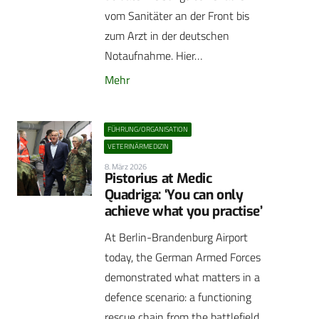
vom Sanitäter an der Front bis
zum Arzt in der deutschen
Notaufnahme. Hier…
Mehr
FÜHRUNG/ORGANISATION
VETERINÄRMEDIZIN
8. März 2026
Pistorius at Medic
Quadriga: ‘You can only
achieve what you practise’
At Berlin-Brandenburg Airport
today, the German Armed Forces
demonstrated what matters in a
defence scenario: a functioning
rescue chain from the battlefield