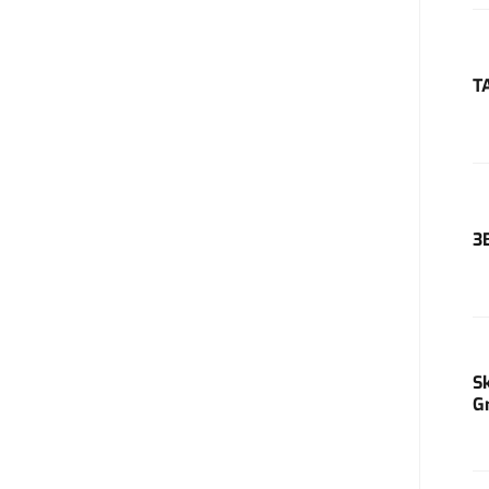
T
3
S
G