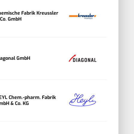
hemische Fabrik Kreussler
 Co. GmbH
iagonal GmbH
EYL Chem.-pharm. Fabrik
mbH & Co. KG