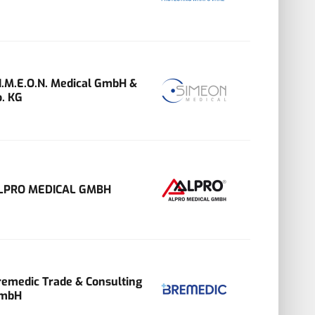
.I.M.E.O.N. Medical GmbH &
o. KG
LPRO MEDICAL GMBH
remedic Trade & Consulting
mbH