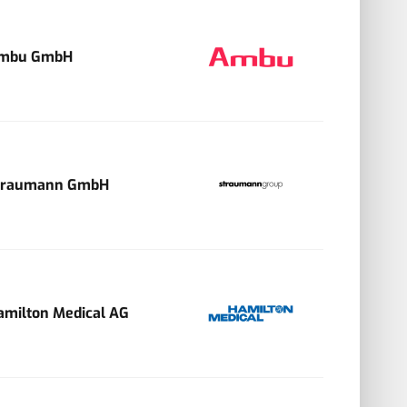
mbu GmbH
traumann GmbH
amilton Medical AG