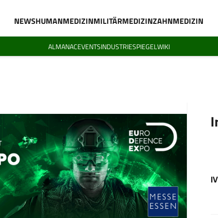
NEWS
HUMANMEDIZIN
MILITÄRMEDIZIN
ZAHNMEDIZIN
ALMANAC
EVENTS
INDUSTRIESPIEGEL
WIKI
I
I