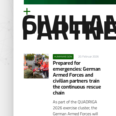
CIVILIA
PARTN
20. Februar 2026
HUMANMEDIZIN
Prepared for
emergencies: German
Armed Forces and
civilian partners train
the continuous rescue
chain
As part of the QUADRIGA
2026 exercise cluster, the
German Armed Forces will