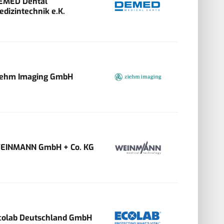
EMED Dental
edizintechnik e.K.
iehm Imaging GmbH
EINMANN GmbH + Co. KG
colab Deutschland GmbH