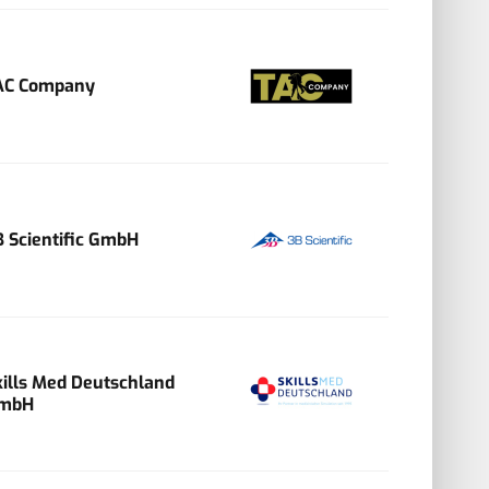
AC Company
B Scientific GmbH
kills Med Deutschland
mbH