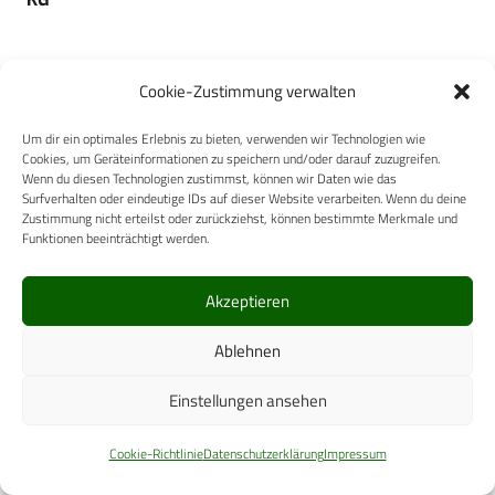
Cookie-Zustimmung verwalten
Um dir ein optimales Erlebnis zu bieten, verwenden wir Technologien wie
BINZ Automotive GmbH
Cookies, um Geräteinformationen zu speichern und/oder darauf zuzugreifen.
Wenn du diesen Technologien zustimmst, können wir Daten wie das
Surfverhalten oder eindeutige IDs auf dieser Website verarbeiten. Wenn du deine
Zustimmung nicht erteilst oder zurückziehst, können bestimmte Merkmale und
Funktionen beeinträchtigt werden.
Akzeptieren
DGWMP e.V.
Ablehnen
Einstellungen ansehen
Cookie-Richtlinie
Datenschutzerklärung
Impressum
B2B Hygiene Shop