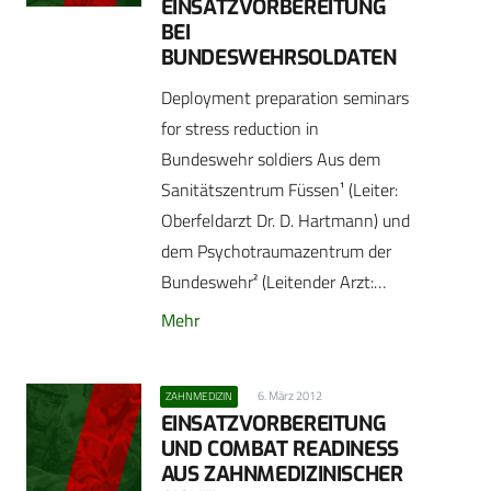
EINSATZVORBEREITUNG
BEI
BUNDESWEHRSOLDATEN
Deployment preparation seminars
for stress reduction in
Bundeswehr soldiers Aus dem
Sanitätszentrum Füssen¹ (Leiter:
Oberfeldarzt Dr. D. Hartmann) und
dem Psychotraumazentrum der
Bundeswehr² (Leitender Arzt:…
Mehr
6. März 2012
ZAHNMEDIZIN
EINSATZVORBEREITUNG
UND COMBAT READINESS
AUS ZAHNMEDIZINISCHER