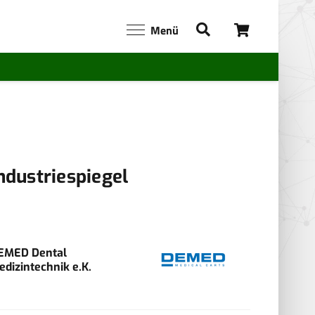
Menü
ndustriespiegel
EMED Dental
edizintechnik e.K.