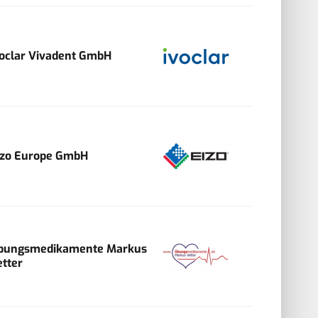
voclar Vivadent GmbH
izo Europe GmbH
bungsmedikamente Markus
etter