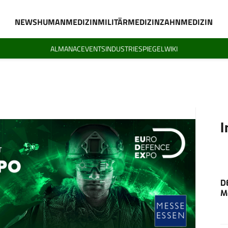
NEWS
HUMANMEDIZIN
MILITÄRMEDIZIN
ZAHNMEDIZIN
ALMANAC
EVENTS
INDUSTRIESPIEGEL
WIKI
I
D
M