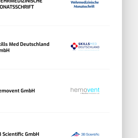
EHRMEDIZINISCHE
ONATSSCHRIFT
kills Med Deutschland
mbH
emovent GmbH
B Scientific GmbH