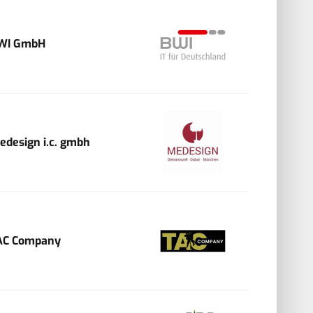
WI GmbH
edesign i.c. gmbh
AC Company