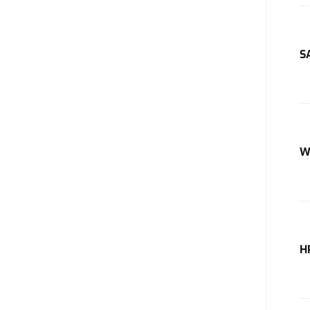
S
W
H