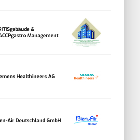
RITISgebäude &
ACCPgastro Management
iemens Healthineers AG
ien-Air Deutschland GmbH