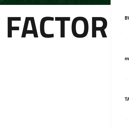
 FACTOR
B
m
T