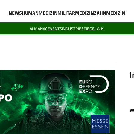
NEWS
HUMANMEDIZIN
MILITÄRMEDIZIN
ZAHNMEDIZIN
ALMANAC
EVENTS
INDUSTRIESPIEGEL
WIKI
I
W