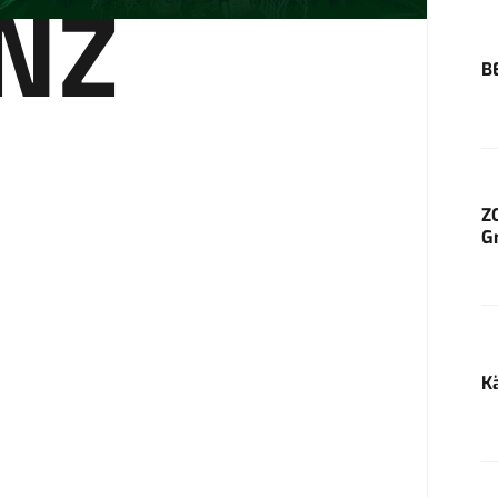
NZ
B
Z
G
K