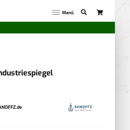
Menü
ndustriespiegel
ANOFFZ.de