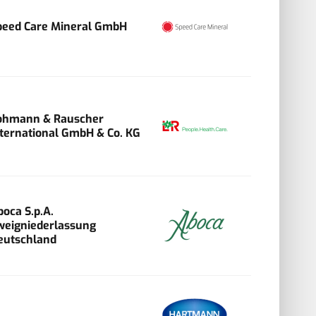
peed Care Mineral GmbH
ohmann & Rauscher
nternational GmbH & Co. KG
boca S.p.A.
weigniederlassung
eutschland