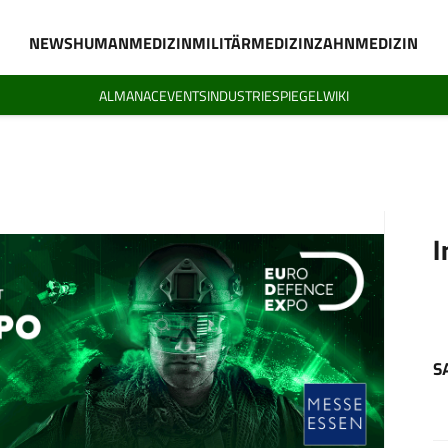
NEWS
HUMANMEDIZIN
MILITÄRMEDIZIN
ZAHNMEDIZIN
ALMANAC
EVENTS
INDUSTRIESPIEGEL
WIKI
I
S