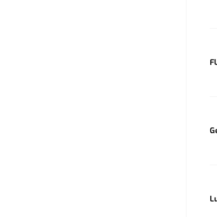
F
G
L