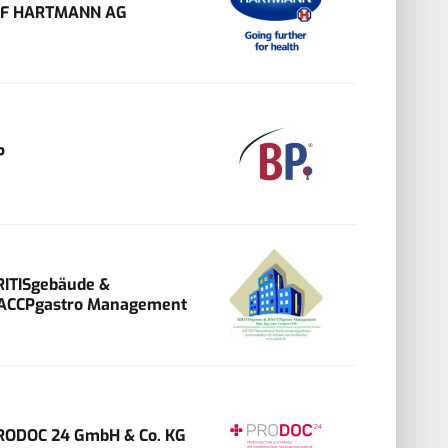
VF HARTMANN AG
P
RITISgebäude &
ACCPgastro Management
RODOC 24 GmbH & Co. KG