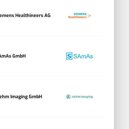
iemens Healthineers AG
AmAs GmbH
iehm Imaging GmbH