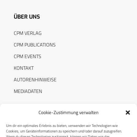
ÜBER UNS
CPM VERLAG
CPM PUBLICATIONS
CPM EVENTS
KONTAKT
AUTORENHINWEISE
MEDIADATEN
Cookie-Zustimmung verwalten
Um dir ein optimales Erlebnis zu bieten, verwenden wir Technologien wie
RECHTLICHES
Cookies, um Geräteinformationen zu speichern und/oder darauf zuzugreifen.
Wenn du diesen Technologien zustimmst, können wir Daten wie das