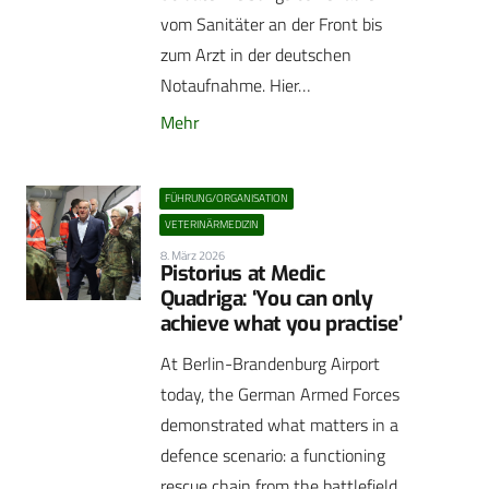
vom Sanitäter an der Front bis
zum Arzt in der deutschen
Notaufnahme. Hier…
Mehr
FÜHRUNG/ORGANISATION
VETERINÄRMEDIZIN
8. März 2026
Pistorius at Medic
Quadriga: ‘You can only
achieve what you practise’
At Berlin-Brandenburg Airport
today, the German Armed Forces
demonstrated what matters in a
defence scenario: a functioning
rescue chain from the battlefield