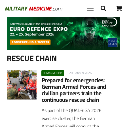
Anzeige
RESCUE CHAIN
20. Februar 2026
HUMANMEDIZIN
Prepared for emergencies:
German Armed Forces and
civilian partners train the
continuous rescue chain
As part of the QUADRIGA 2026
exercise cluster, the German
Armed Forces will conduct the