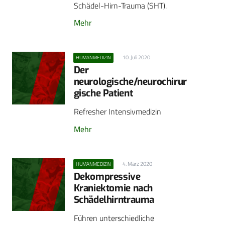
Schädel-Hirn-Trauma (SHT).
Mehr
10. Juli 2020
HUMANMEDIZIN
Der
neurologische/neurochirur
gische Patient
Refresher Intensivmedizin
Mehr
4. März 2020
HUMANMEDIZIN
Dekompressive
Kraniektomie nach
Schädelhirntrauma
Führen unterschiedliche