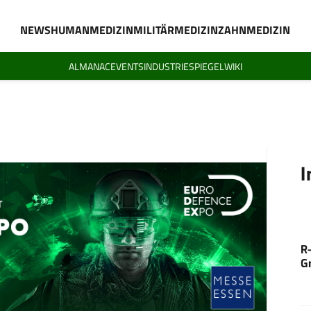
NEWS
HUMANMEDIZIN
MILITÄRMEDIZIN
ZAHNMEDIZIN
ALMANAC
EVENTS
INDUSTRIESPIEGEL
WIKI
I
R
G