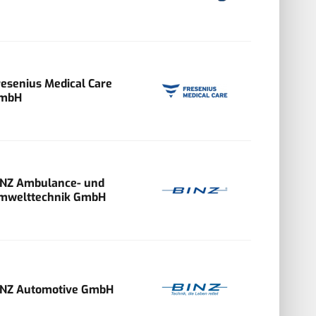
resenius Medical Care
mbH
INZ Ambulance- und
mwelttechnik GmbH
INZ Automotive GmbH