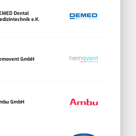
EMED Dental
edizintechnik e.K.
emovent GmbH
mbu GmbH