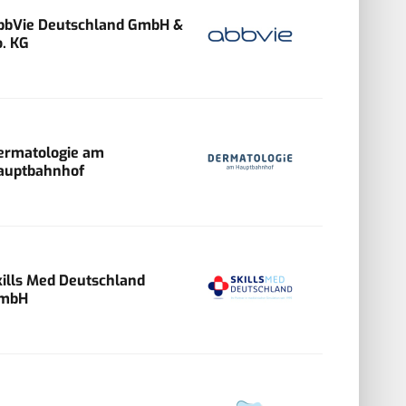
bbVie Deutschland GmbH &
o. KG
ermatologie am
auptbahnhof
kills Med Deutschland
mbH