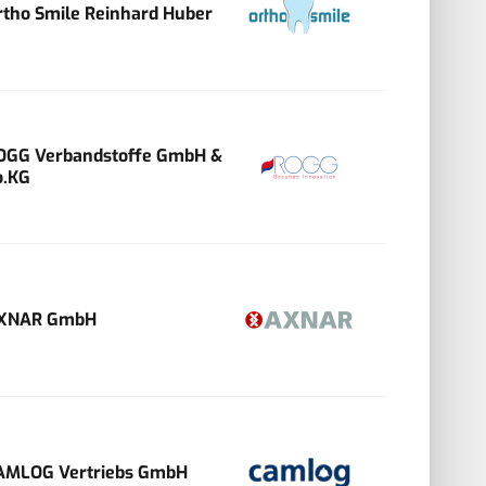
rtho Smile Reinhard Huber
OGG Verbandstoffe GmbH &
o.KG
XNAR GmbH
AMLOG Vertriebs GmbH