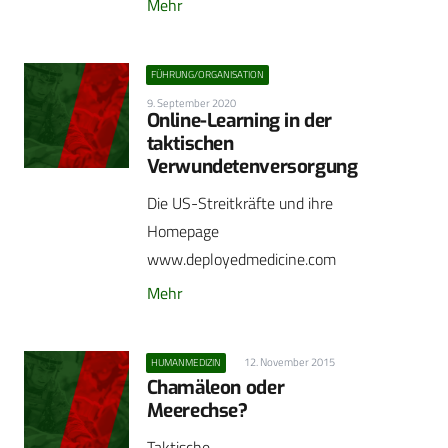
Mehr
FÜHRUNG/ORGANISATION
9. September 2020
Online-Learning in der
taktischen
Verwundetenversorgung
Die US-Streitkräfte und ihre
Homepage
www.deployedmedicine.com
Mehr
12. November 2015
HUMANMEDIZIN
Chamäleon oder
Meerechse?
Taktische