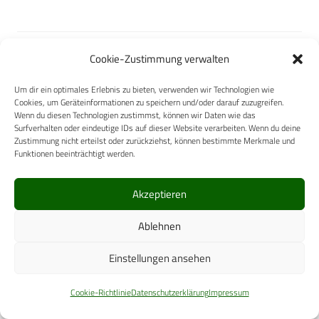
Cookie-Zustimmung verwalten
SAmAs GmbH
Um dir ein optimales Erlebnis zu bieten, verwenden wir Technologien wie
Cookies, um Geräteinformationen zu speichern und/oder darauf zuzugreifen.
Wenn du diesen Technologien zustimmst, können wir Daten wie das
Surfverhalten oder eindeutige IDs auf dieser Website verarbeiten. Wenn du deine
Zustimmung nicht erteilst oder zurückziehst, können bestimmte Merkmale und
Funktionen beeinträchtigt werden.
Chemische Fabrik Dr. Weigert
GmbH & Co. KG
Akzeptieren
Ablehnen
Einstellungen ansehen
Oehm und Rehbein GmbH
Cookie-Richtlinie
Datenschutzerklärung
Impressum