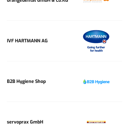
orangedental GmbH & Co.KG
IVF HARTMANN AG
B2B Hygiene Shop
servoprax GmbH