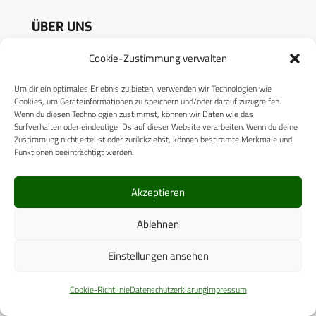
ÜBER UNS
Cookie-Zustimmung verwalten
CPM VERLAG
Um dir ein optimales Erlebnis zu bieten, verwenden wir Technologien wie
CPM PUBLICATIONS
Cookies, um Geräteinformationen zu speichern und/oder darauf zuzugreifen.
Wenn du diesen Technologien zustimmst, können wir Daten wie das
CPM EVENTS
Surfverhalten oder eindeutige IDs auf dieser Website verarbeiten. Wenn du deine
Zustimmung nicht erteilst oder zurückziehst, können bestimmte Merkmale und
KONTAKT
Funktionen beeinträchtigt werden.
AUTORENHINWEISE
Akzeptieren
MEDIADATEN
Ablehnen
Einstellungen ansehen
RECHTLICHES
Cookie-Richtlinie
Datenschutzerklärung
Impressum