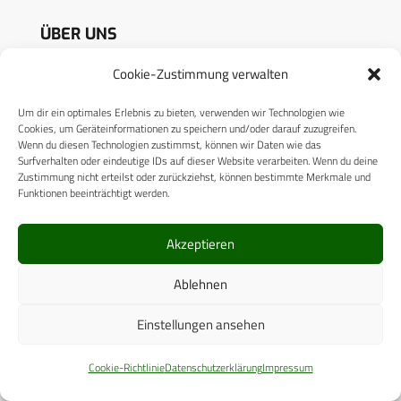
ÜBER UNS
Cookie-Zustimmung verwalten
CPM VERLAG
Um dir ein optimales Erlebnis zu bieten, verwenden wir Technologien wie
CPM PUBLICATIONS
Cookies, um Geräteinformationen zu speichern und/oder darauf zuzugreifen.
Wenn du diesen Technologien zustimmst, können wir Daten wie das
CPM EVENTS
Surfverhalten oder eindeutige IDs auf dieser Website verarbeiten. Wenn du deine
Zustimmung nicht erteilst oder zurückziehst, können bestimmte Merkmale und
KONTAKT
Funktionen beeinträchtigt werden.
AUTORENHINWEISE
Akzeptieren
MEDIADATEN
Ablehnen
Einstellungen ansehen
RECHTLICHES
Cookie-Richtlinie
Datenschutzerklärung
Impressum