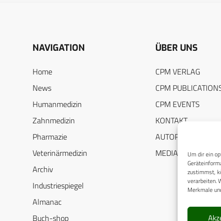
NAVIGATION
ÜBER UNS
Home
CPM VERLAG
News
CPM PUBLICATION
Humanmedizin
CPM EVENTS
Zahnmedizin
KONTAKT
Pharmazie
AUTORENHINWEIS
Veterinärmedizin
MEDIADATEN
Um dir ein op
Geräteinforma
Archiv
zustimmst, kö
verarbeiten. 
Industriespiegel
Merkmale und
Almanac
Akz
Buch-shop