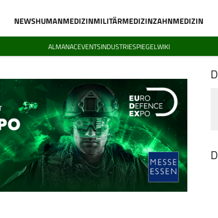
NEWS
HUMANMEDIZIN
MILITÄRMEDIZIN
ZAHNMEDIZIN
ALMANAC
EVENTS
INDUSTRIESPIEGEL
WIKI
D
D