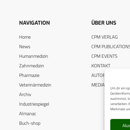
NAVIGATION
ÜBER UNS
Home
CPM VERLAG
News
CPM PUBLICATION
Humanmedizin
CPM EVENTS
Zahnmedizin
KONTAKT
Pharmazie
AUTORENHINWEIS
Veterinärmedizin
MEDIADATEN
Um dir ein op
Geräteinforma
Archiv
zustimmst, kö
Industriespiegel
verarbeiten. 
Merkmale und
Almanac
Buch-shop
Akz