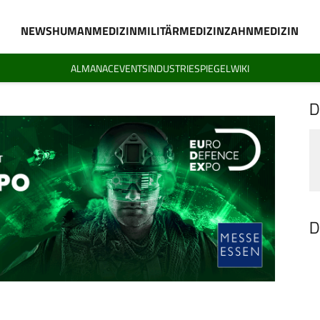
NEWS
HUMANMEDIZIN
MILITÄRMEDIZIN
ZAHNMEDIZIN
ALMANAC
EVENTS
INDUSTRIESPIEGEL
WIKI
D
D