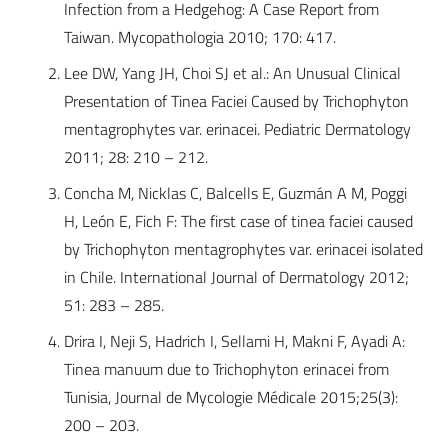
Infection from a Hedgehog: A Case Report from
Taiwan. Mycopathologia 2010; 170: 417.
Lee DW, Yang JH, Choi SJ et al.: An Unusual Clinical
Presentation of Tinea Faciei Caused by Trichophyton
mentagrophytes var. erinacei. Pediatric Dermatology
2011; 28: 210 – 212.
Concha M, Nicklas C, Balcells E, Guzmán A M, Poggi
H, León E, Fich F: The first case of tinea faciei caused
by Trichophyton mentagrophytes var. erinacei isolated
in Chile. International Journal of Dermatology 2012;
51: 283 – 285.
Drira I, Neji S, Hadrich I, Sellami H, Makni F, Ayadi A:
Tinea manuum due to Trichophyton erinacei from
Tunisia, Journal de Mycologie Médicale 2015;25(3):
200 – 203.