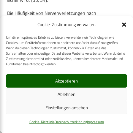
sicher wirkt [33, 34].
Die Häufigkeit von Nervenverletzungen nach
Extremitätenbeschuss wird in der Literatur mit bis zu 25 %
Cookie-Zustimmung verwalten
angegeben [1]. Hier wird empfohlen, zur Bestimmung der
Um dir ein optimales Erlebnis zu bieten, verwenden wir Technologien wie
genauen Lokalisation der Verletzung die betroffenen
Cookies, um Geräteinformationen zu speichern und/oder darauf zuzugreifen.
sensomotorischen Segmente zu untersuchen [1].
Wenn du diesen Technologien zustimmst, können wir Daten wie das
Surfverhalten oder eindeutige IDs auf dieser Website verarbeiten. Wenn du deine
Zustimmung nicht erteilst oder zurückziehst, können bestimmte Merkmale und
Alle Schussverletzungen sind als obligat kontaminiert zu
Funktionen beeinträchtigt werden.
betrachten [1, 21]. Sie werden auch
unterdemBegriffderthermomechanischenKombinationsverletzu
Akzeptieren
sich in Art und Ausmaß über die Zeit. Im englischen
Sprachraum werden sie deshalb als „developingwounds“
Ablehnen
bezeichnet.
Einstellungen ansehen
Antibiotikatherapie und chirurgisches Débridement
Cookie-Richtlinie
Datenschutzerklärung
Impressum
Reicht die Wundhöhle an den Knochen heran oder liegt