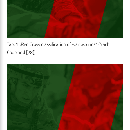
Tab. 1 „Red Cross classification of war wounds“. (Nach
Coupland [28])