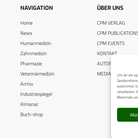
NAVIGATION
ÜBER UNS
Home
CPM VERLAG
News
CPM PUBLICATION
Humanmedizin
CPM EVENTS
Zahnmedizin
KONTAKT
Pharmazie
AUTORENHINWEIS
Veterinärmedizin
MEDIADATEN
Um dir ein op
Geräteinforma
Archiv
zustimmst, kö
verarbeiten. 
Industriespiegel
Merkmale und
Almanac
Buch-shop
Akz