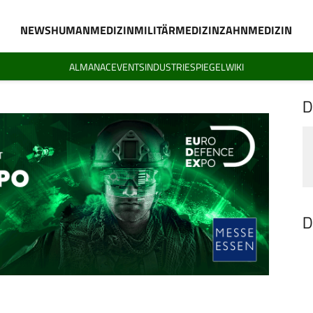
NEWS
HUMANMEDIZIN
MILITÄRMEDIZIN
ZAHNMEDIZIN
ALMANAC
EVENTS
INDUSTRIESPIEGEL
WIKI
D
D