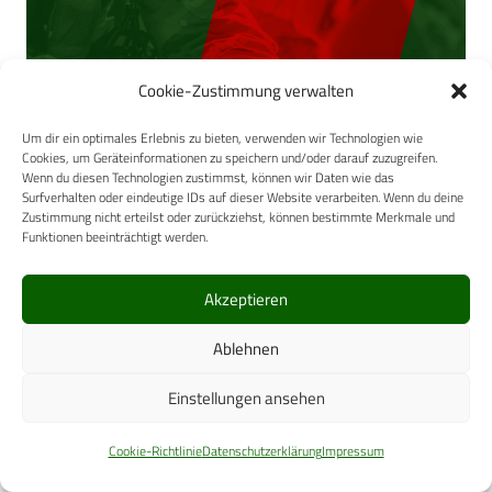
Cookie-Zustimmung verwalten
Um dir ein optimales Erlebnis zu bieten, verwenden wir Technologien wie
Cookies, um Geräteinformationen zu speichern und/oder darauf zuzugreifen.
Wenn du diesen Technologien zustimmst, können wir Daten wie das
Surfverhalten oder eindeutige IDs auf dieser Website verarbeiten. Wenn du deine
Tab. 3: Indikationen für die HIV-PEP nach sexueller
Zustimmung nicht erteilst oder zurückziehst, können bestimmte Merkmale und
Exposition in Deutschland oder Österreich bei unklarem
Funktionen beeinträchtigt werden.
HIV-Status des Partners
Im Fall des zweiten Betroffenen gelang, wenn auch mit
Akzeptieren
sieben Tagen
Ablehnen
Einstellungen ansehen
Cookie-Richtlinie
Datenschutzerklärung
Impressum