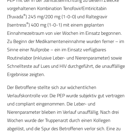
PEP mit der in der Sanitätseinrichtung zu diesem Zwecke
vorgehaltenen Kombination Tenofovir/Emtiricitabin
®
(Truvada
) 245 mg/200 mg (1-0-0) und Raltegravir
®
(Isentress
) 400 mg (1-0-1) mit einem geplanten
Einnahmezeitraum von vier Wochen im Einsatz begonnen.
Zu Beginn der Medikamenteneinnahme wurden ferner – im
Sinne einer Nullprobe – ein im Einsatz verfügbares
Routinelabor (inklusive Leber- und Nierenparameter) sowie
Schnellteste auf Lues und HIV durchgeführt, die unauffällige
Ergebnisse zeigten.
Der Betroffene stellte sich zur wöchentlichen
Verlaufskontrolle vor. Die PEP wurde subjektiv gut vertragen
und compliant eingenommen. Die Leber- und
Nierenparameter blieben im Verlauf unauffällig. Nach drei
Wochen wurde der Truppenarzt durch einen Kollegen
abgelöst, und die Spur des Betroffenen verlor sich. Eine zu