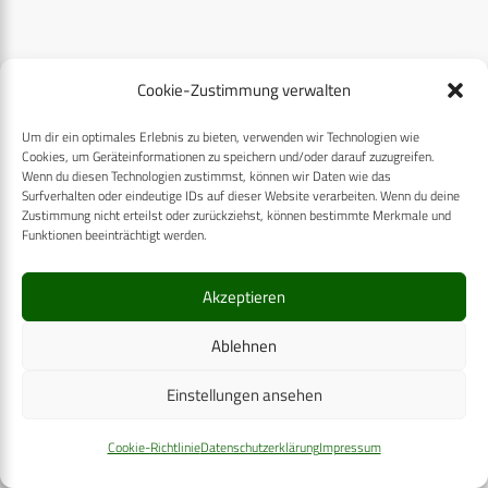
ÜBER UNS
Cookie-Zustimmung verwalten
CPM VERLAG
Um dir ein optimales Erlebnis zu bieten, verwenden wir Technologien wie
Cookies, um Geräteinformationen zu speichern und/oder darauf zuzugreifen.
CPM PUBLICATIONS
Wenn du diesen Technologien zustimmst, können wir Daten wie das
Surfverhalten oder eindeutige IDs auf dieser Website verarbeiten. Wenn du deine
CPM EVENTS
Zustimmung nicht erteilst oder zurückziehst, können bestimmte Merkmale und
Funktionen beeinträchtigt werden.
KONTAKT
Akzeptieren
AUTORENHINWEISE
MEDIADATEN
Ablehnen
Einstellungen ansehen
Cookie-Richtlinie
Datenschutzerklärung
Impressum
RECHTLICHES