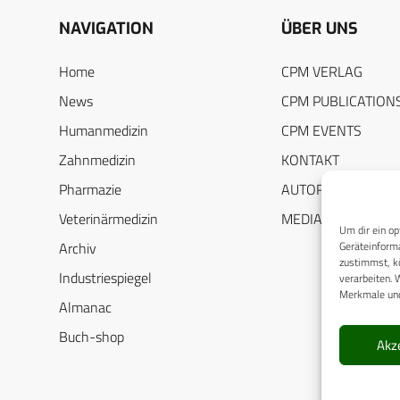
NAVIGATION
ÜBER UNS
Home
CPM VERLAG
News
CPM PUBLICATION
Humanmedizin
CPM EVENTS
Zahnmedizin
KONTAKT
Pharmazie
AUTORENHINWEIS
Veterinärmedizin
MEDIADATEN
Um dir ein op
Geräteinforma
Archiv
zustimmst, kö
Industriespiegel
verarbeiten. 
Merkmale und
Almanac
Buch-shop
Akz