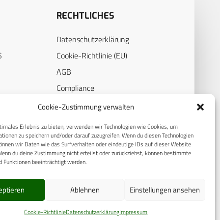
RECHTLICHES
Datenschutzerklärung
S
Cookie-Richtlinie (EU)
AGB
Compliance
E
Impressum
Cookie-Zustimmung verwalten
timales Erlebnis zu bieten, verwenden wir Technologien wie Cookies, um
tionen zu speichern und/oder darauf zuzugreifen. Wenn du diesen Technologien
nnen wir Daten wie das Surfverhalten oder eindeutige IDs auf dieser Website
Wenn du deine Zustimmung nicht erteilst oder zurückziehst, können bestimmte
 Funktionen beeinträchtigt werden.
eptieren
Ablehnen
Einstellungen ansehen
Cookie-Richtlinie
Datenschutzerklärung
Impressum
© 2025 CPM GmbH – Alle Rechte vorbehalten