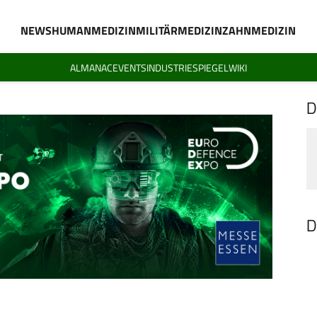
NEWS
HUMANMEDIZIN
MILITÄRMEDIZIN
ZAHNMEDIZIN
ALMANAC
EVENTS
INDUSTRIESPIEGEL
WIKI
D
D