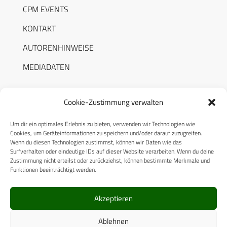
CPM EVENTS
KONTAKT
AUTORENHINWEISE
MEDIADATEN
Cookie-Zustimmung verwalten
Um dir ein optimales Erlebnis zu bieten, verwenden wir Technologien wie
RECHTLICHES
Cookies, um Geräteinformationen zu speichern und/oder darauf zuzugreifen.
Wenn du diesen Technologien zustimmst, können wir Daten wie das
Surfverhalten oder eindeutige IDs auf dieser Website verarbeiten. Wenn du deine
Datenschutzerklärung
Zustimmung nicht erteilst oder zurückziehst, können bestimmte Merkmale und
Funktionen beeinträchtigt werden.
Cookie-Richtlinie (EU)
AGB
Akzeptieren
Compliance
Ablehnen