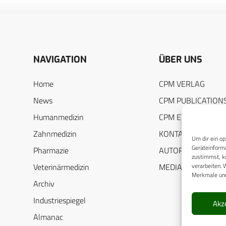
NAVIGATION
ÜBER UNS
Home
CPM VERLAG
News
CPM PUBLICATION
Humanmedizin
CPM EVENTS
Zahnmedizin
KONTAKT
Um dir ein op
Geräteinforma
Pharmazie
AUTORENHINWEIS
zustimmst, kö
verarbeiten. 
Veterinärmedizin
MEDIADATEN
Merkmale und
Archiv
Industriespiegel
Akz
Almanac