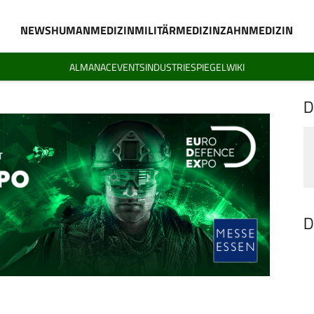
NEWS
HUMANMEDIZIN
MILITÄRMEDIZIN
ZAHNMEDIZIN
ALMANAC
EVENTS
INDUSTRIESPIEGEL
WIKI
D
D