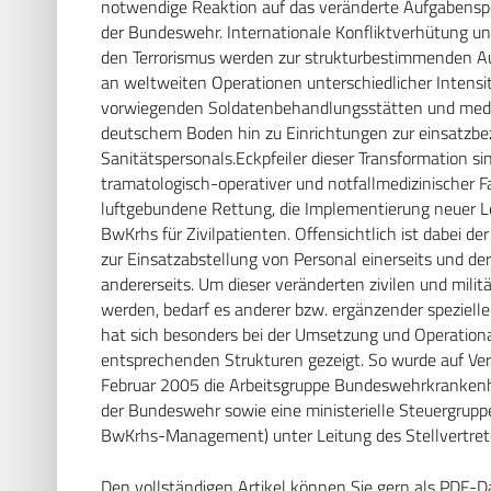
notwendige Reaktion auf das veränderte Aufgabenspe
der Bundeswehr. Internationale Konfliktverhütung un
den Terrorismus werden zur strukturbestimmenden A
an weltweiten Operationen unterschiedlicher Intensit
vorwiegenden Soldatenbehandlungsstätten und medizi
deutschem Boden hin zu Einrichtungen zur einsatzb
Sanitätspersonals.Eckpfeiler dieser Transformation s
tramatologisch-operativer und notfallmedizinischer F
luftgebundene Rettung, die Implementierung neuer 
BwKrhs für Zivilpatienten. Offensichtlich ist dabei d
zur Einsatzabstellung von Personal einerseits und de
andererseits. Um dieser veränderten zivilen und milit
werden, bedarf es anderer bzw. ergänzender speziell
hat sich besonders bei der Umsetzung und Operational
entsprechenden Strukturen gezeigt. So wurde auf Ver
Februar 2005 die Arbeitsgruppe Bundeswehrkranke
der Bundeswehr sowie eine ministerielle Steuergr
BwKrhs-Management) unter Leitung des Stellvertreter
Den vollständigen Artikel können Sie gern als PDF-D