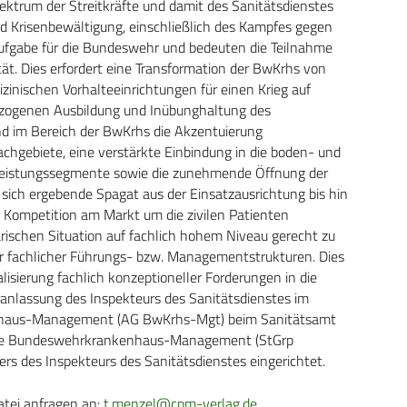
ktrum der Streitkräfte und damit des Sanitätsdienstes
d Krisenbewältigung, einschließlich des Kampfes gegen
ufgabe für die Bundeswehr und bedeuten die Teilnahme
ät. Dies erfordert eine Transformation der BwKrhs von
nischen Vorhalteeinrichtungen für einen Krieg auf
ezogenen Ausbildung und Inübunghaltung des
ind im Bereich der BwKrhs die Akzentuierung
achgebiete, eine verstärkte Einbindung in die boden- und
Leistungssegmente sowie die zunehmende Öffnung der
er sich ergebende Spagat aus der Einsatzausrichtung bis hin
r Kompetition am Markt um die zivilen Patienten
ärischen Situation auf fachlich hohem Niveau gerecht zu
er fachlicher Führungs- bzw. Managementstrukturen. Dies
isierung fachlich konzeptioneller Forderungen in die
anlassung des Inspekteurs des Sanitätsdienstes im
nhaus-Management (AG BwKrhs-Mgt) beim Sanitätsamt
uppe Bundeswehrkrankenhaus-Management (StGrp
s des Inspekteurs des Sanitätsdienstes eingerichtet.
atei anfragen an:
t.menzel@cpm-verlag.de