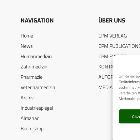
NAVIGATION
ÜBER UNS
Home
CPM VERLAG
News
CPM PUBLICATION
Humanmedizin
CPM EVENTS
Zahnmedizin
KONTAKT
Um dir ein op
Pharmazie
AUTORENHINWEIS
Geräteinforma
Veterinärmedizin
MEDIADATEN
zustimmst, kö
verarbeiten. 
Archiv
Merkmale und
Industriespiegel
Akz
Almanac
Buch-shop