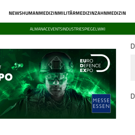
NEWS
HUMANMEDIZIN
MILITÄRMEDIZIN
ZAHNMEDIZIN
ALMANAC
EVENTS
INDUSTRIESPIEGEL
WIKI
D
D