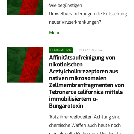
Wie begünstigen
Umweltveränderungen die Entstehung
neuer Viruserkrankungen?
Mehr
21. Februar 2024
HUMANMEDIZIN
Affinitätsaufreinigung von
nikotinischen
Acetylcholinrezeptoren aus
nativen mikrosomalen
Zellmembranfragmenten von
Tetronarce californica mittels
immobilisiertem α-
Bungarotoxin
Trotz ihrer weltweiten Ächtung sind
chemische Waffen auch heute noch
eine aktuelle Bedrohung. Die direkte