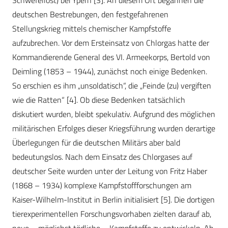
Schwefellost) bei Ypern [3]. An diesem Ort begannen die
deutschen Bestrebungen, den festgefahrenen
Stellungskrieg mittels chemischer Kampfstoffe
aufzubrechen. Vor dem Ersteinsatz von Chlorgas hatte der
Kommandierende General des VI. Armeekorps, Bertold von
Deimling (1853 – 1944), zunächst noch einige Bedenken.
So erschien es ihm „unsoldatisch“, die „Feinde (zu) vergiften
wie die Ratten“ [4]. Ob diese Bedenken tatsächlich
diskutiert wurden, bleibt spekulativ. Aufgrund des möglichen
militärischen Erfolges dieser Kriegsführung wurden derartige
Überlegungen für die deutschen Militärs aber bald
bedeutungslos. Nach dem Einsatz des Chlorgases auf
deutscher Seite wurden unter der Leitung von Fritz Haber
(1868 – 1934) komplexe Kampfstoffforschungen am
Kaiser-Wilhelm-Institut in Berlin initialisiert [5]. Die dortigen
tierexperimentellen Forschungsvorhaben zielten darauf ab,