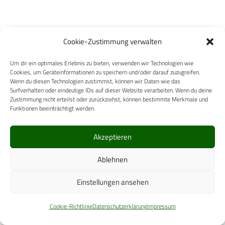
Cookie-Zustimmung verwalten
Straumann GmbH
Um dir ein optimales Erlebnis zu bieten, verwenden wir Technologien wie
Cookies, um Geräteinformationen zu speichern und/oder darauf zuzugreifen.
Wenn du diesen Technologien zustimmst, können wir Daten wie das
Surfverhalten oder eindeutige IDs auf dieser Website verarbeiten. Wenn du deine
Zustimmung nicht erteilst oder zurückziehst, können bestimmte Merkmale und
Funktionen beeinträchtigt werden.
B2B Hygiene Shop
Akzeptieren
Ablehnen
Einstellungen ansehen
KARL STORZ SE & Co. KG
Cookie-Richtlinie
Datenschutzerklärung
Impressum