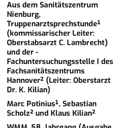
Aus dem Sanitätszentrum
Nienburg,
Truppenarztsprechstunde¹
(kommissarischer Leiter:
Oberstabsarzt C. Lambrecht)
und der ­
Fachuntersuchungsstelle I des
Fachsanitätszentrums
Hannover² (Leiter: Oberstarzt
Dr. K. Kilian)
Marc Potinius¹, Sebastian
Scholz² und Klaus Kilian²
WMM, 58. Jahrgang (Ausgabe