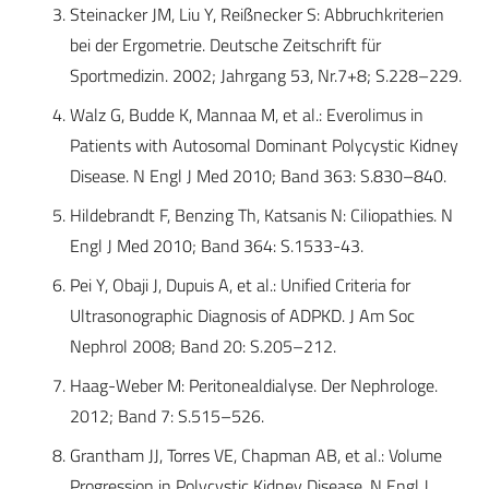
Steinacker JM, Liu Y, Reißnecker S: Abbruchkriterien
bei der Ergometrie. Deutsche Zeitschrift für
Sportmedizin. 2002; Jahrgang 53, Nr.7+8; S.228–229.
Walz G, Budde K, Mannaa M, et al.: Everolimus in
Patients with Autosomal Dominant Polycystic Kidney
Disease. N Engl J Med 2010; Band 363: S.830–840.
Hildebrandt F, Benzing Th, Katsanis N: Ciliopathies. N
Engl J Med 2010; Band 364: S.1533-43.
Pei Y, Obaji J, Dupuis A, et al.: Unified Criteria for
Ultrasonographic Diagnosis of ADPKD. J Am Soc
Nephrol 2008; Band 20: S.205–212.
Haag-Weber M: Peritonealdialyse. Der Nephrologe.
2012; Band 7: S.515–526.
Grantham JJ, Torres VE, Chapman AB, et al.: Volume
Progression in Polycystic Kidney Disease. N Engl J