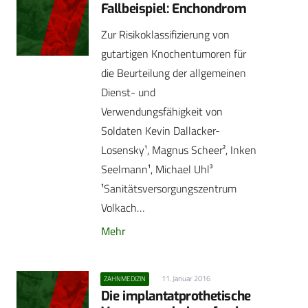
Fallbeispiel: Enchondrom
Zur Risikoklassifizierung von
gutartigen Knochentumoren für
die Beurteilung der allgemeinen
Dienst- und
Verwendungsfähigkeit von
Soldaten Kevin Dallacker-
Losensky¹, Magnus Scheer², Inken
Seelmann¹, Michael Uhl³
¹Sanitätsversorgungszentrum
Volkach…
Mehr
11. Januar 2016
ZAHNMEDIZIN
Die implantatprothetische