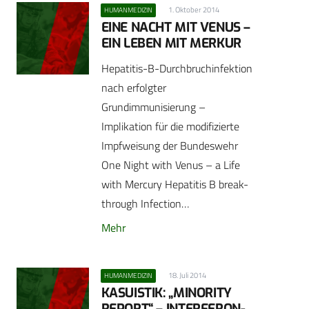
1. Oktober 2014
HUMANMEDIZIN
EINE NACHT MIT VENUS –
EIN LEBEN MIT MERKUR
Hepatitis-B-Durchbruchinfektion
nach erfolgter
Grundimmunisierung –
Implikation für die modifizierte
Impfweisung der Bundeswehr
One Night with Venus – a Life
with Mercury Hepatitis B break-
through Infection…
Mehr
18. Juli 2014
HUMANMEDIZIN
KASUISTIK: „MINORITY
REPORT“ – INTERFERON-