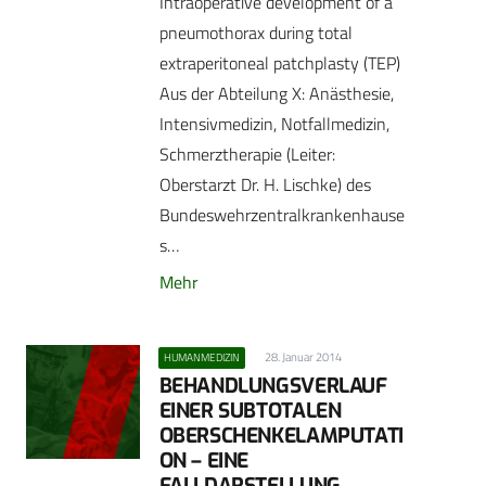
Intraoperative development of a
pneumothorax during total
extraperitoneal patchplasty (TEP)
Aus der Abteilung X: Anästhesie,
Intensivmedizin, Notfallmedizin,
Schmerztherapie (Leiter:
Oberstarzt Dr. H. Lischke) des
Bundeswehrzentralkrankenhause
s…
Mehr
28. Januar 2014
HUMANMEDIZIN
BEHANDLUNGSVERLAUF
EINER SUBTOTALEN
OBERSCHENKELAMPUTATI
ON – EINE
FALLDARSTELLUNG