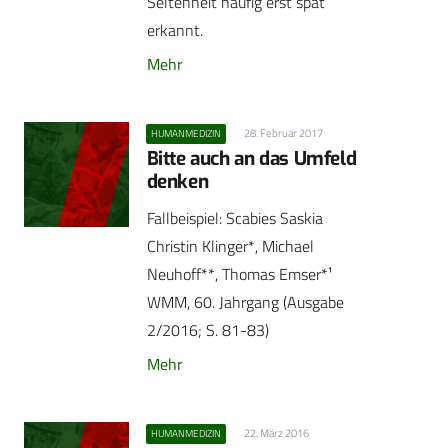
Seltenheit häufig erst spät
erkannt.
Mehr
28. Februar 2017
HUMANMEDIZIN
Bitte auch an das Umfeld
denken
Fallbeispiel: Scabies Saskia
Christin Klinger*, Michael
Neuhoff**, Thomas Emser*¹
WMM, 60. Jahrgang (Ausgabe
2/2016; S. 81-83)
Mehr
22. März 2016
HUMANMEDIZIN