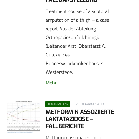
Treatment course of a subtotal
amputation of a thigh – a case
report Aus der Abteilung
Orthopädie/Unfallchirurgie
(Leitender Arzt: Oberstarzt A.
Gutcke) des
Bundeswehrkrankenhauses
Westerstede…
Mehr
28. Dezember 2013
HUMANMEDIZIN
METFORMIN ASSOZIIERTE
LAKTATAZIDOSE –
FALLBERICHTE
Metformin associated lactic