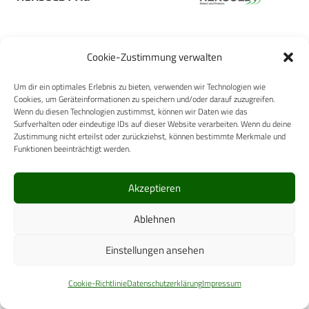
Cookie-Zustimmung verwalten
Um dir ein optimales Erlebnis zu bieten, verwenden wir Technologien wie
KARL STORZ SE & Co. KG
Cookies, um Geräteinformationen zu speichern und/oder darauf zuzugreifen.
Wenn du diesen Technologien zustimmst, können wir Daten wie das
Surfverhalten oder eindeutige IDs auf dieser Website verarbeiten. Wenn du deine
Zustimmung nicht erteilst oder zurückziehst, können bestimmte Merkmale und
Funktionen beeinträchtigt werden.
Akzeptieren
Fresenius Medical Care GmbH
Ablehnen
Einstellungen ansehen
Cookie-Richtlinie
Datenschutzerklärung
Impressum
Diagonal GmbH