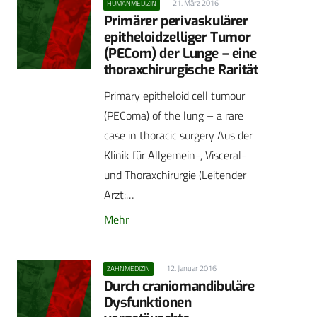
21. März 2016
HUMANMEDIZIN
Primärer perivaskulärer
epitheloidzelliger Tumor
(PECom) der Lunge – eine
thoraxchirurgische Rarität
Primary epitheloid cell tumour
(PEComa) of the lung – a rare
case in thoracic surgery Aus der
Klinik für Allgemein-, Visceral-
und Thoraxchirurgie (Leitender
Arzt:…
Mehr
12. Januar 2016
ZAHNMEDIZIN
Durch craniomandibuläre
Dysfunktionen