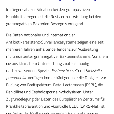
Im Gegensatz zur Situation bei den grampositiven
Krankheitserregern ist die Resistenzentwicklung bei den
gramnegativen Bakterien Besorgnis erregend.
Die Daten nationaler und internationaler
Antibiotikaresistenz-Surveillancesysteme zeigen eine seit
mehreren Jahren anhaltende Tendenz zur Ausbreitung
multiresistenter gramnegativer Bakterienstämme. Vor allem
die aus klinischem Untersuchungsmaterial häufig
nachzuweisenden Spezies
Escherichia coli
und
Klebsiella
pneumoniae
verfügen immer häufiger über die Fähigkeit zur
Bildung von Breitspektrum-Beta-Lactamasen (ESBL), die
Penicilline und Cephalosporine hydrolysieren. Unter
Zugrundelegung der Daten des Europäischen Zentrums für
Krankheitsprävention und -kontrolle ECDC (EARS-Net) ist
der Anteil der ESBL-produzierenden
E.-coli
-Stämme in