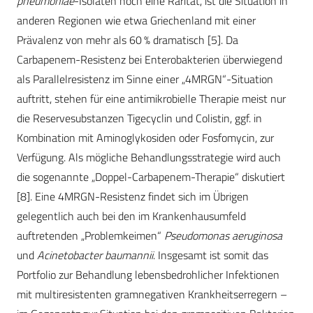
pneumoniae
-Isolaten noch eine Rarität, ist die Situation in
anderen Regionen wie etwa Griechenland mit einer
Prävalenz von mehr als 60 % dramatisch [5]. Da
Carbapenem-Resistenz bei Enterobakterien überwiegend
als Parallelresistenz im Sinne einer „4MRGN“-Situation
auftritt, stehen für eine antimikrobielle Therapie meist nur
die Reservesubstanzen Tigecyclin und Colistin, ggf. in
Kombination mit Aminoglykosiden oder Fosfomycin, zur
Verfügung. Als mögliche Behandlungsstrategie wird auch
die sogenannte „Doppel-Carbapenem-Therapie“ diskutiert
[8]. Eine 4MRGN-Resistenz findet sich im Übrigen
gelegentlich auch bei den im Krankenhausumfeld
auftretenden „Problemkeimen“
Pseudomonas aeruginosa
und
Acinetobacter baumannii
. Insgesamt ist somit das
Portfolio zur Behandlung lebensbedrohlicher Infektionen
mit multiresistenten gramnegativen Krankheitserregern –