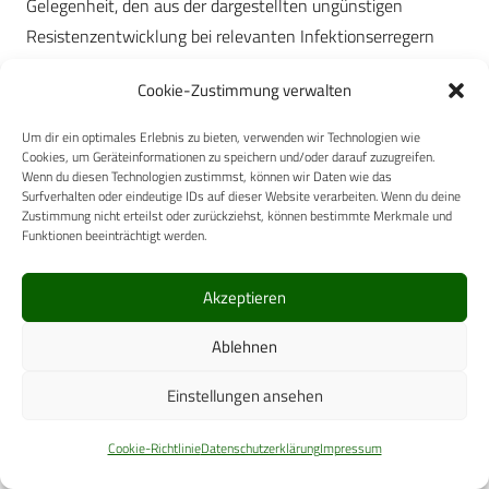
Gelegenheit, den aus der dargestellten ungünstigen
Resistenzentwicklung bei relevanten Infektionserregern
entstehenden Handlungsbedarf in der Struktur der
Cookie-Zustimmung verwalten
Krankenhäuser zu berücksichtigen. Neben der Ausplanung
von funktionsfähigen Teileinheiten „Krankenhaushygiene“
Um dir ein optimales Erlebnis zu bieten, verwenden wir Technologien wie
sollten die mikrobiologischen Fachlaboratorien an allen
Cookies, um Geräteinformationen zu speichern und/oder darauf zuzugreifen.
Wenn du diesen Technologien zustimmst, können wir Daten wie das
Bundeswehrkrankenhäusern adäquat und durchhaltefähig
Surfverhalten oder eindeutige IDs auf dieser Website verarbeiten. Wenn du deine
Zustimmung nicht erteilst oder zurückziehst, können bestimmte Merkmale und
aufgestellt werden, um den diagnostischen und
Funktionen beeinträchtigt werden.
konsiliarischen Bedarf der Behandlungseinrichtungen im
Grundbetrieb Inland wie auch im Auslandseinsatz vor Ort
Akzeptieren
adäquat zu befriedigen. An allen
Bundeswehrkrankenhäusern wären Antibiotika-
Ablehnen
Kommissionen oder ABS-Teams einzurichten, die sich für
Einstellungen ansehen
eine bedarfsgerechte, verantwortungsbewusste
Antibiotikatherapie einsetzen und diese auch überwachen.
Cookie-Richtlinie
Datenschutzerklärung
Impressum
Ein wichtiger Schritt zur Implementierung von ABS-