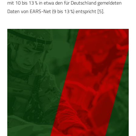
mit 10 bis 13 % in etwa den für Deutschland gemeldeten
Daten von EARS-Net (9 bis 13 %) entspricht [5].