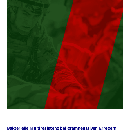
Bakterielle Multiresistenz bei ­gramnegativen Erregern