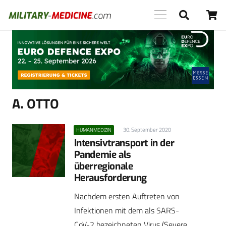
Anzeige
A. OTTO
30. September 2020
HUMANMEDIZIN
Intensivtransport in der
Pandemie als
überregionale
Herausforderung
Nachdem ersten Auftreten von
Infektionen mit dem als SARS-
CoV-2 bezeichneten Virus (Severe