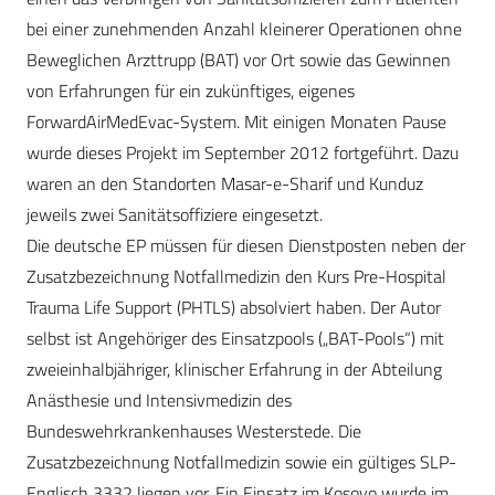
bei einer zunehmenden Anzahl kleinerer Operationen ohne
Beweglichen Arzttrupp (BAT) vor Ort sowie das Gewinnen
von Erfahrungen für ein zukünftiges, eigenes
ForwardAirMedEvac-System. Mit einigen Monaten Pause
wurde dieses Projekt im September 2012 fortgeführt. Dazu
waren an den Standorten Masar-e-Sharif und Kunduz
jeweils zwei Sanitätsoffiziere eingesetzt.
Die deutsche EP müssen für diesen Dienstposten neben der
Zusatzbezeichnung Notfallmedizin den Kurs Pre-Hospital
Trauma Life Support (PHTLS) absolviert haben. Der Autor
selbst ist Angehöriger des Einsatzpools („BAT-Pools“) mit
zweieinhalbjähriger, klinischer Erfahrung in der Abteilung
Anästhesie und Intensivmedizin des
Bundeswehrkrankenhauses Westerstede. Die
Zusatzbezeichnung Notfallmedizin sowie ein gültiges SLP-
Englisch 3332 liegen vor. Ein Einsatz im Kosovo wurde im