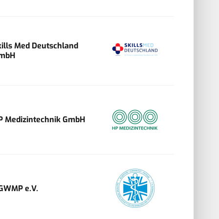
kills Med Deutschland
mbH
P Medizintechnik GmbH
GWMP e.V.