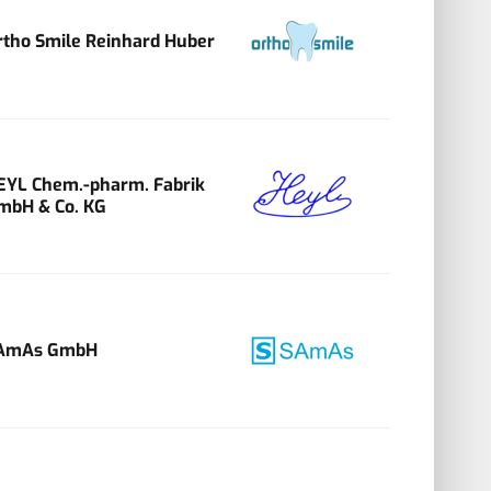
rtho Smile Reinhard Huber
EYL Chem.-pharm. Fabrik
mbH & Co. KG
AmAs GmbH