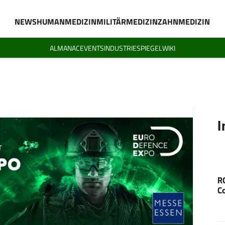
NEWS
HUMANMEDIZIN
MILITÄRMEDIZIN
ZAHNMEDIZIN
ALMANAC
EVENTS
INDUSTRIESPIEGEL
WIKI
I
R
C