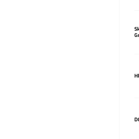
S
G
H
D