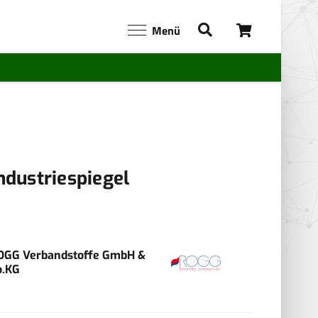
Menü
ndustriespiegel
OGG Verbandstoffe GmbH &
o.KG