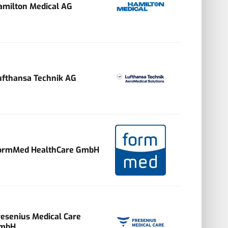
amilton Medical AG
ufthansa Technik AG
ormMed HealthCare GmbH
resenius Medical Care
mbH