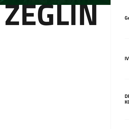
 ZEGLIN
G
I
D
K