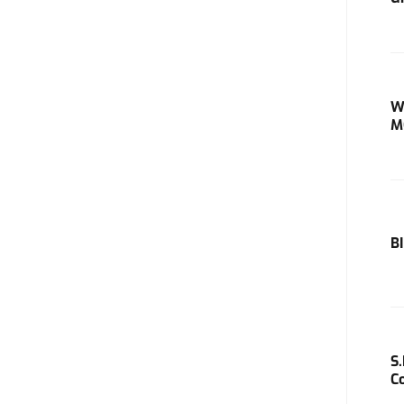
W
M
B
S
C