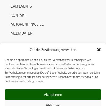
CPM EVENTS
KONTAKT
AUTORENHINWEISE
MEDIADATEN
Cookie-Zustimmung verwalten
Um dir ein optimales Erlebnis zu bieten, verwenden wir Technologien wie
RECHTLICHES
Cookies, um Geräteinformationen zu speichern und/oder darauf zuzugreifen.
Wenn du diesen Technologien zustimmst, können wir Daten wie das
Surfverhalten oder eindeutige IDs auf dieser Website verarbeiten. Wenn du deine
Datenschutzerklärung
Zustimmung nicht erteilst oder zurückziehst, können bestimmte Merkmale und
Funktionen beeinträchtigt werden.
Cookie-Richtlinie (EU)
AGB
Akzeptieren
Compliance
Ablehnen