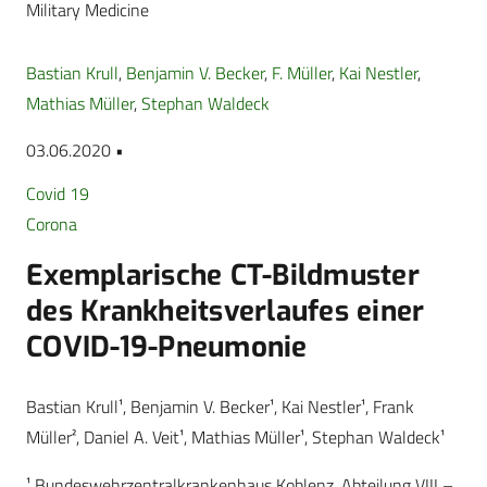
Military Medicine
Bastian Krull
,
Benjamin V. Becker
,
F. Müller
,
Kai Nestler
,
Mathias Müller
,
Stephan Waldeck
03.06.2020 •
Covid 19
Corona
Exemplarische CT-Bildmuster
des Krankheitsverlaufes einer
COVID-19-Pneumonie
Bastian Krull¹, Benjamin V. Becker¹, Kai Nestler¹, Frank
Müller², Daniel A. Veit¹, Mathias Müller¹, Stephan Waldeck¹
¹ Bundeswehrzentralkrankenhaus Koblenz, Abteilung VIII –