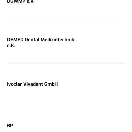
DGWMP e.V.
DEMED Dental Medizintechnik
e.K.
Ivoclar Vivadent GmbH
BP