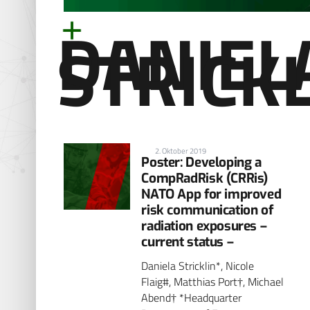
DANIEL
STRICK
2. Oktober 2019
Poster: Developing a
CompRadRisk (CRRis)
NATO App for improved
risk communication of
radiation exposures –
current status –
Daniela Stricklin*, Nicole
Flaig#, Matthias Port†, Michael
Abend† *Headquarter