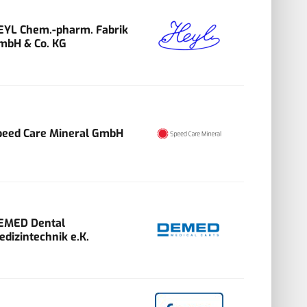
EYL Chem.-pharm. Fabrik
mbH & Co. KG
peed Care Mineral GmbH
EMED Dental
edizintechnik e.K.