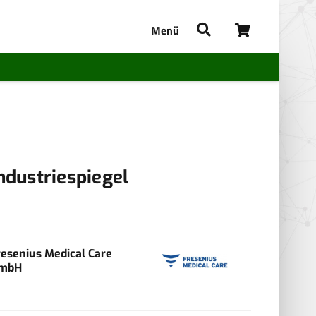
Menü
ndustriespiegel
resenius Medical Care
mbH