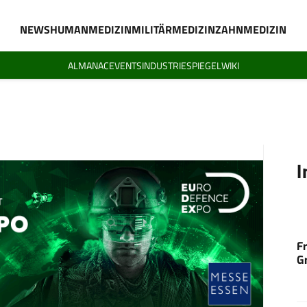
NEWS
HUMANMEDIZIN
MILITÄRMEDIZIN
ZAHNMEDIZIN
ALMANAC
EVENTS
INDUSTRIESPIEGEL
WIKI
I
F
G