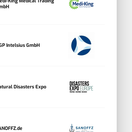
edi-King Medical Trading
mbH
GP Intelsius GmbH
atural Disasters Expo
ANOFFZ.de