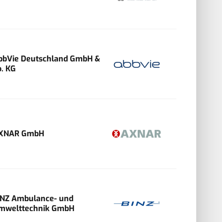
bbVie Deutschland GmbH &
o. KG
XNAR GmbH
INZ Ambulance- und
mwelttechnik GmbH