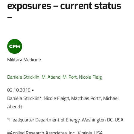
exposures – current status
–
Military Medicine
Daniela Stricklin
,
M. Abend
,
M. Port
,
Nicole Flaig
02.10.2019 •
Daniela Stricklin*, Nicole Flaig#, Matthias Port†, Michael
Abend†
*Headquarter Department of Energy, Washington DC, USA
#Applied Research Associates, Inc., Virginia, USA