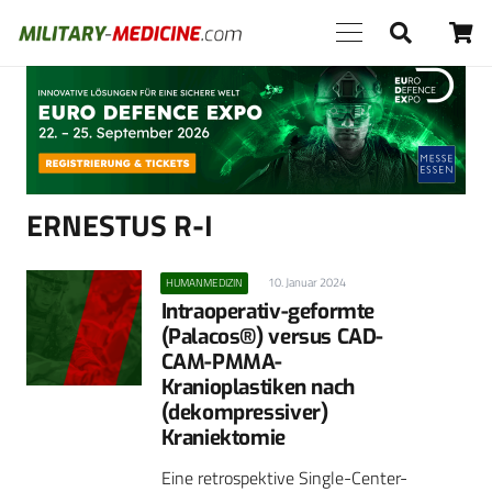
Anzeige
ERNESTUS R-I
10. Januar 2024
HUMANMEDIZIN
Intraoperativ-geformte
(Palacos®) versus CAD-
CAM-PMMA-
Kranioplastiken nach
(dekompressiver)
Kraniektomie
Eine retrospektive Single-Center-