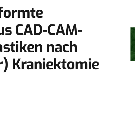
eformte
sus CAD-CAM-
stiken nach
) Kraniektomie