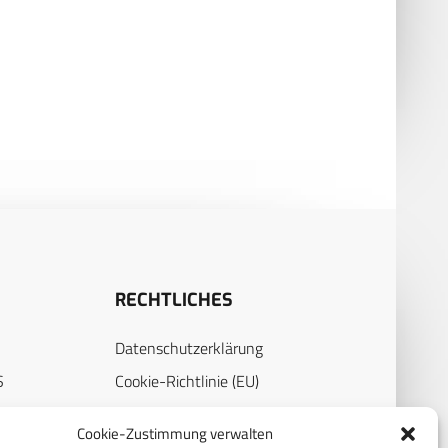
älligkeiten von
NACH INKORPRATION
ensteten der
RADIOAKTIVER STOFFE
eswehr im Schichtdienst
RECHTLICHES
Datenschutzerklärung
S
Cookie-Richtlinie (EU)
AGB
Cookie-Zustimmung verwalten
Compliance