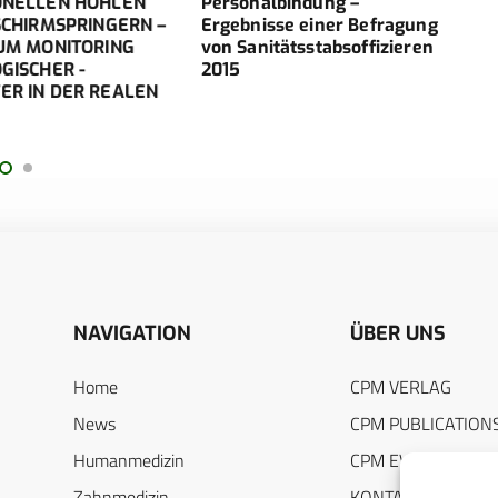
LLEN HÖHLEN
Personalbindung –
Auff
IRMSPRINGERN –
Ergebnisse einer Befragung
Bedi
 MONITORING
von Sanitätsstabsoffizieren
Bund
CHER ­
2015
IN DER REALEN
NAVIGATION
ÜBER UNS
Home
CPM VERLAG
News
CPM PUBLICATION
Humanmedizin
CPM EVENTS
Zahnmedizin
KONTAKT