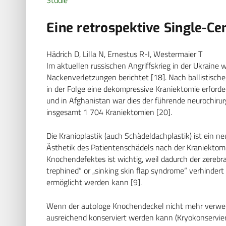
Eine retrospektive Single-Ce
Hädrich D, Lilla N, Ernestus R-I, Westermaier T
Im aktuellen russischen Angriffskrieg in der Ukraine 
Nackenverletzungen berichtet [18]. Nach ballistische
in der Folge eine dekompressive Kraniektomie erford
und in Afghanistan war dies der führende neurochirurg
insgesamt 1 704 Kraniektomien [20].
Die Kranioplastik (auch Schädeldachplastik) ist ein n
Ästhetik des Patientenschädels nach der Kraniektom
Knochendefektes ist wichtig, weil dadurch der zereb
trephined“ or „sinking skin flap syndrome“ verhindert
ermöglicht werden kann [9].
Wenn der autologe Knochendeckel nicht mehr verwende
ausreichend konserviert werden kann (Kryokonservier