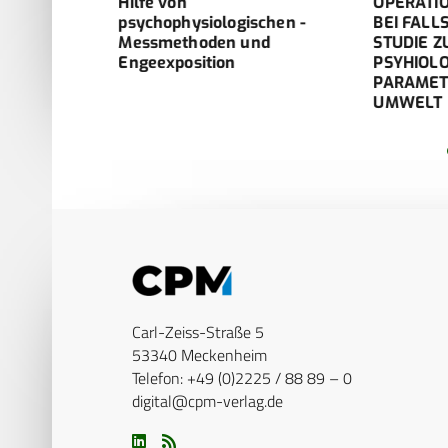
Hilfe von
OPERATIONE
rderen
psychophysiologischen -
BEI FALLSCH
as
Messmethoden und
STUDIE ZUM
Engeexposition
PSYHIOLOGIS
rden?
PARAMETER 
UMWELT
Carl-Zeiss-Straße 5
53340 Meckenheim
Telefon: +49 (0)2225 / 88 89 – 0
digital@cpm-verlag.de