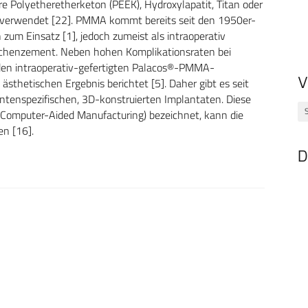
 Polyetheretherketon (PEEK), Hydroxylapatit, Titan oder
 verwendet [22]. PMMA kommt bereits seit den 1950er-
n zum Einsatz [1], jedoch zumeist als intraoperativ
nochenzement. Neben hohen Komplikationsraten bei
i den intraoperativ-gefertigten Palacos®-PMMA-
V
sthetischen Ergebnis berichtet [5]. Daher gibt es seit
ntenspezifischen, 3D-konstruierten Implantaten. Diese
Computer-Aided Manufacturing) bezeichnet, kann die
en [16].
D