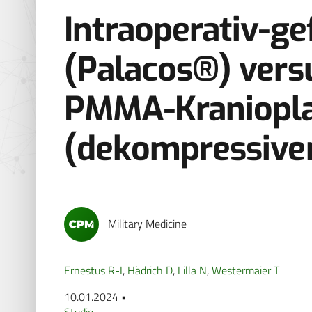
Intraoperativ-g
(Palacos®) ver
PMMA-Kraniopla
(dekompressiver
Military Medicine
Ernestus R-I
,
Hädrich D
,
Lilla N
,
Westermaier T
10.01.2024 •
Studie