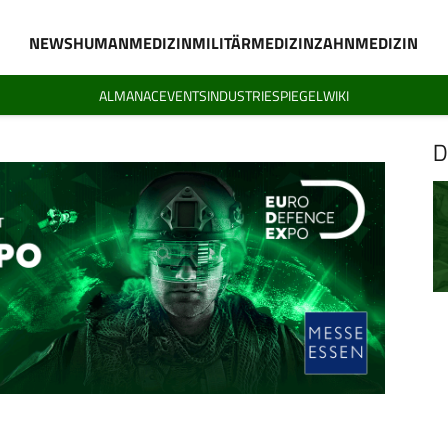
NEWS
HUMANMEDIZIN
MILITÄRMEDIZIN
ZAHNMEDIZIN
ALMANAC
EVENTS
INDUSTRIESPIEGEL
WIKI
D