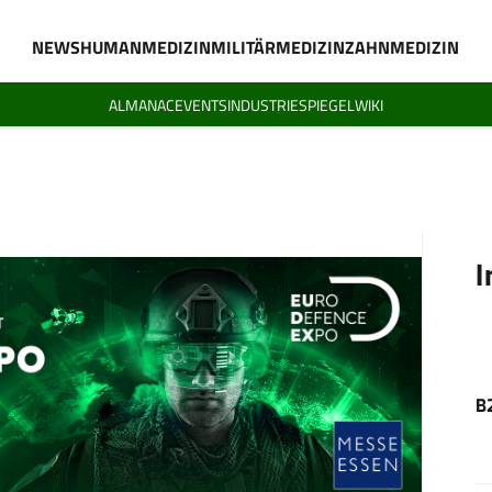
NEWS
HUMANMEDIZIN
MILITÄRMEDIZIN
ZAHNMEDIZIN
ALMANAC
EVENTS
INDUSTRIESPIEGEL
WIKI
I
B