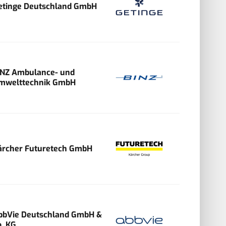
etinge Deutschland GmbH
INZ Ambulance- und
mwelttechnik GmbH
ärcher Futuretech GmbH
bbVie Deutschland GmbH &
o. KG