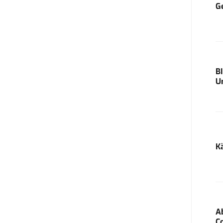
G
B
U
K
A
C