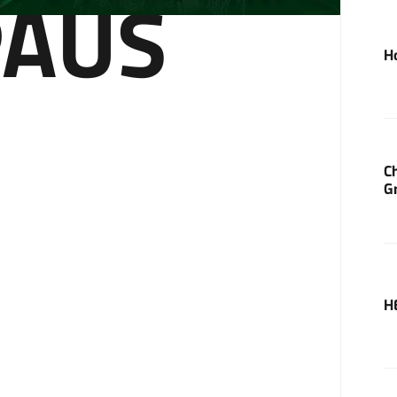
PAUS
H
C
G
H