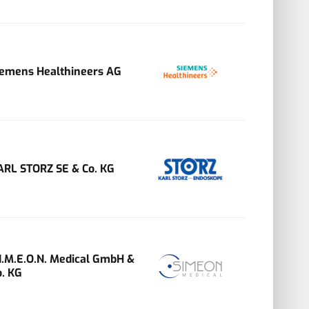
iemens Healthineers AG
ARL STORZ SE & Co. KG
.I.M.E.O.N. Medical GmbH &
o. KG