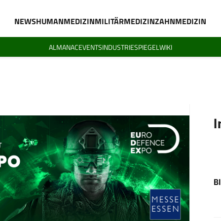
NEWS
HUMANMEDIZIN
MILITÄRMEDIZIN
ZAHNMEDIZIN
ALMANAC
EVENTS
INDUSTRIESPIEGEL
WIKI
I
B