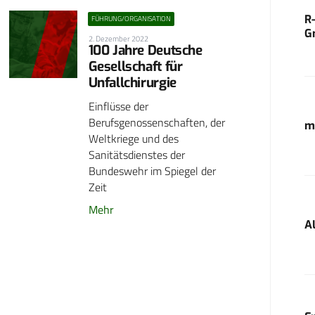
R
FÜHRUNG/ORGANISATION
G
2. Dezember 2022
100 Jahre Deutsche
Gesellschaft für
Unfallchirurgie
Einflüsse der
Berufsgenossenschaften, der
m
Weltkriege und des
Sanitätsdienstes der
Bundeswehr im Spiegel der
Zeit
Mehr
A