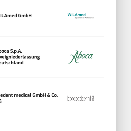
ILAmed GmbH
boca S.p.A.
weigniederlassung
eutschland
redent medical GmbH & Co.
G