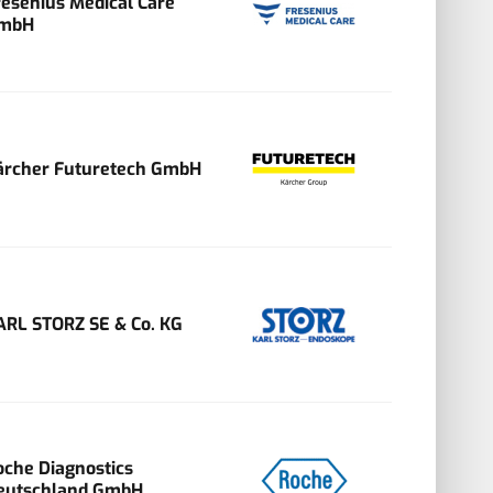
resenius Medical Care
mbH
ärcher Futuretech GmbH
ARL STORZ SE & Co. KG
oche Diagnostics
eutschland GmbH