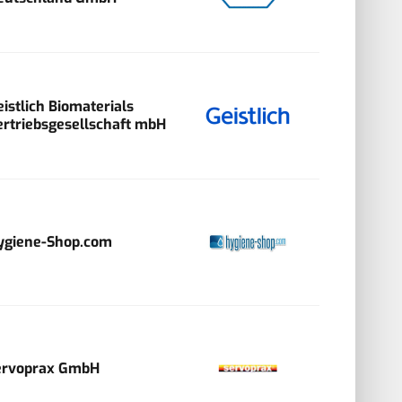
eistlich Biomaterials
ertriebsgesellschaft mbH
ygiene-Shop.com
ervoprax GmbH