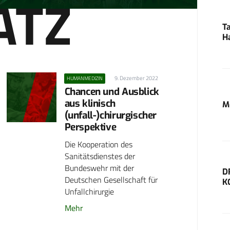
ATZ
T
H
9. Dezember 2022
HUMANMEDIZIN
Chancen und Ausblick
aus klinisch
M
(unfall-)chirurgischer
Perspektive
Die Kooperation des
Sanitätsdienstes der
Bundeswehr mit der
D
Deutschen Gesellschaft für
K
Unfallchirurgie
Mehr