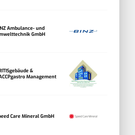
INZ Ambulance- und
mwelttechnik GmbH
RITISgebäude &
ACCPgastro Management
peed Care Mineral GmbH