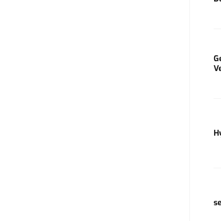
G
V
H
s