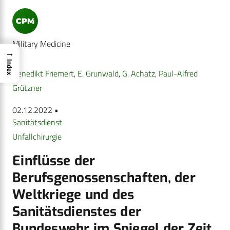
Military Medicine
→
Index
Benedikt Friemert
,
E. Grunwald
,
G. Achatz
,
Paul-Alfred
Grützner
02.12.2022 •
Sanitätsdienst
Unfallchirurgie
Einflüsse der
Berufsgenossenschaften, der
Weltkriege und des
Sanitätsdienstes der
Bundeswehr im Spiegel der Zeit